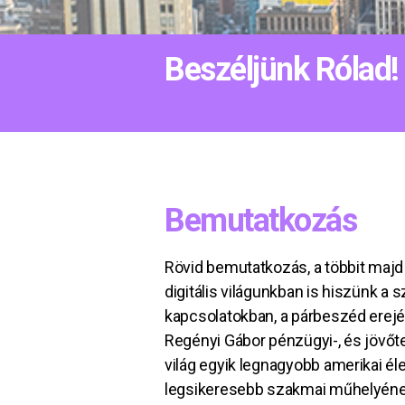
Beszéljünk Rólad!
Bemutatkozás
Rövid bemutatkozás, a többit majd
digitális világunkban is hiszünk a
kapcsolatokban, a párbeszéd erejé
Regényi Gábor pénzügyi-, és jövőt
világ egyik legnagyobb amerikai él
legsikeresebb szakmai műhelyéne