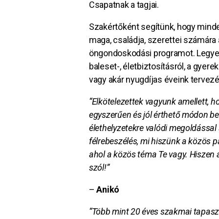
Csapatnak a tagjai.
Szakértőként segítünk, hogy minden
maga, családja, szerettei számára 
öngondoskodási programot. Legye
baleset-, életbiztosításról, a gyere
vagy akár nyugdíjas éveink tervezé
“Elkötelezettek vagyunk amellett, 
egyszerűen és jól érthető módon be
élethelyzetekre valódi megoldással s
félrebeszélés, mi hiszünk a közös p
ahol a közös téma Te vagy. Hiszen 
szól!”
–
Anikó
“Több mint 20 éves szakmai tapasz