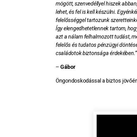
mögött, szenvedéllyel hiszek abban,
lehet, és fel is kell készülni. Egyénk
felelősséggel tartozunk szeretteink
Így elengedhetetlennek tartom, h
azt a nálam felhalmozott tudást, me
felelős és tudatos pénzügyi döntés
családotok biztonsága érdekében.
–
Gábor
Öngondoskodással a biztos jövőér