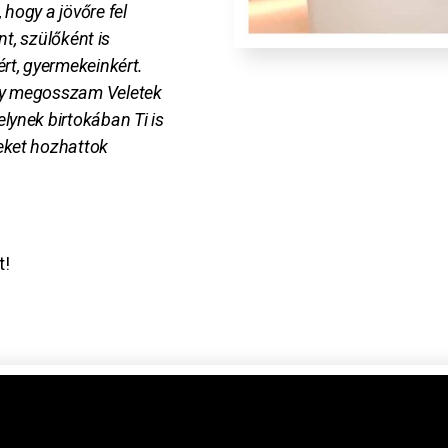
 hogy a jövőre fel
ént, szülőként is
ért, gyermekeinkért.
ogy megosszam Veletek
lynek birtokában Ti is
eket hozhattok
”
t!