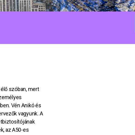
 élő szóban, mert
 személyes
ben. Vén Anikó és
ervezők vagyunk. A
etbiztosítójának
k, az A50-es