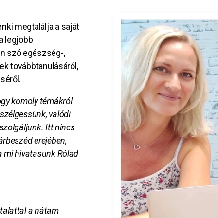
ki megtalálja a saját
a legjobb
n szó egészség-,
kek továbbtanulásáról,
séről.
hogy komoly témákról
szélgessünk, valódi
zolgáljunk. Itt nincs
árbeszéd erejében,
a mi hivatásunk Rólad
talattal a hátam